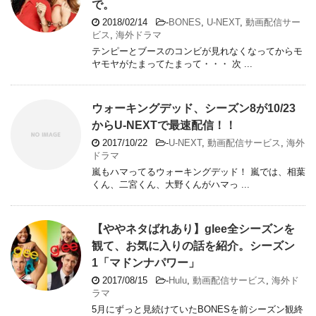
で。
2018/02/14
-
BONES
,
U-NEXT
,
動画配信サー
ビス
,
海外ドラマ
テンピーとブースのコンビが見れなくなってからモ
ヤモヤがたまってたまって・・・ 次 ...
ウォーキングデッド、シーズン8が10/23
からU-NEXTで最速配信！！
2017/10/22
-
U-NEXT
,
動画配信サービス
,
海外
ドラマ
嵐もハマってるウォーキングデッド！ 嵐では、相葉
くん、二宮くん、大野くんがハマっ ...
【ややネタばれあり】glee全シーズンを
観て、お気に入りの話を紹介。シーズン
1「マドンナパワー」
2017/08/15
-
Hulu
,
動画配信サービス
,
海外ド
ラマ
5月にずっと見続けていたBONESを前シーズン観終