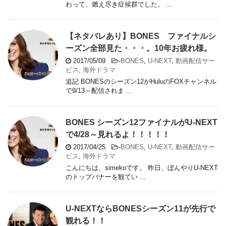
わって、燃え尽き症候群でした。 ...
【ネタバレあり】BONES ファイナルシ
ーズン全部見た・・・。10年お疲れ様。
2017/05/09
-
BONES
,
U-NEXT
,
動画配信サー
ビス
,
海外ドラマ
追記 BONESのシーズン12がHuluのFOXチャンネル
で9/13～配信されま ...
BONES シーズン12ファイナルがU-NEXT
で4/28～見れるよ！！！！！
2017/04/25
-
BONES
,
U-NEXT
,
動画配信サー
ビス
,
海外ドラマ
こんにちは、simekoです。 昨日、ぼんやりU-NEXT
のトップバナーを観てい ...
U-NEXTならBONESシーズン11が先行で
観れる！！