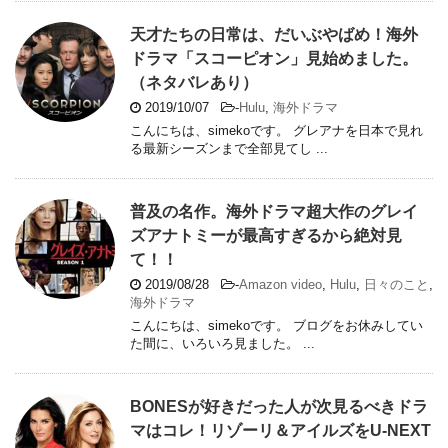
天才たちの日常は、だいぶやばめ！海外
ドラマ「スコーピオン」見始めました。
（ネタバレあり）
2019/10/07
-
Hulu
,
海外ドラマ
こんにちは、simekoです。 グレアナを日本で見れ
る最新シーズンまで全部見てし ...
普及の名作。海外ドラマ超大作のグレイ
ズアナトミーが最高すぎるから絶対見
て！！
2019/08/28
-
Amazon video
,
Hulu
,
日々のこと
,
海外ドラマ
こんにちは、simekoです。 ブログをお休みしてい
た間に、いろいろ見ました。 ...
BONESが好きだった人が次見るべきドラ
マはコレ！リゾーリ＆アイルズをU-NEXT