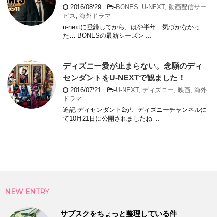
2016/08/29
-
BONES
,
U-NEXT
,
動画配信サー
ビス
,
海外ドラマ
u-nextに登録してから、はや半年…気づかなかっ
た… BONESの最新シーズン ...
ディズニー愛が止まらない。念願のディ
センダントをU-NEXTで観ました！
2016/07/21
-
U-NEXT
,
ディズニー
,
映画
,
海外
ドラマ
追記 ディセンダント2が、ディズニーチャンネルに
て10月21日に公開されましたね ...
NEW ENTRY
サブスクをちょっと整理している件