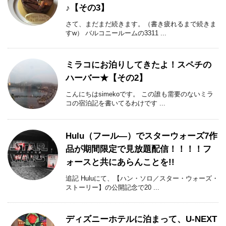
♪【その3】
さて、まだまだ続きます。（書き疲れるまで続きま
すw） バルコニールームの3311 ...
ミラコにお泊りしてきたよ！スペチの
ハーバー★【その2】
こんにちはsimekoです。 この誰も需要のないミラ
コの宿泊記を書いてるわけです ...
Hulu（フール―）でスターウォーズ7作
品が期間限定で見放題配信！！！！フ
ォースと共にあらんことを!!
追記 Huluにて、【ハン・ソロ／スター・ウォーズ・
ストーリー】の公開記念で20 ...
ディズニーホテルに泊まって、U-NEXT