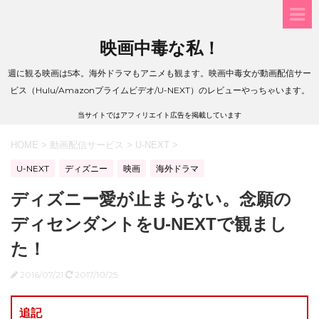
映画中毒な私！
週に観る映画は5本。海外ドラマもアニメも観ます。映画中毒女が動画配信サー
ビス（Hulu/Amazonプライムビデオ/U-NEXT）のレビューやっちゃいます。
当サイトではアフィリエイト広告を掲載しています
HOME
>
動画配信サービス
>
U-NEXT
>
U-NEXT
ディズニー
映画
海外ドラマ
ディズニー愛が止まらない。念願の
ディセンダントをU-NEXTで観まし
た！
2016/07/21
2017/10/25
追記