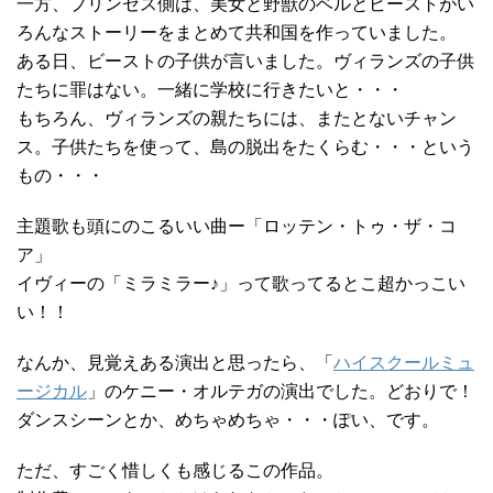
一方、プリンセス側は、美女と野獣のベルとビーストがい
ろんなストーリーをまとめて共和国を作っていました。
ある日、ビーストの子供が言いました。ヴィランズの子供
たちに罪はない。一緒に学校に行きたいと・・・
もちろん、ヴィランズの親たちには、またとないチャン
ス。子供たちを使って、島の脱出をたくらむ・・・という
もの・・・
主題歌も頭にのこるいい曲ー「ロッテン・トゥ・ザ・コ
ア」
イヴィーの「ミラミラー♪」って歌ってるとこ超かっこい
い！！
なんか、見覚えある演出と思ったら、「
ハイスクールミュ
ージカル
」のケニー・オルテガの演出でした。どおりで！
ダンスシーンとか、めちゃめちゃ・・・ぽい、です。
ただ、すごく惜しくも感じるこの作品。