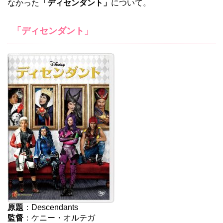
なかった
「ディセンダント」
について。
「ディセンダント」
原題
：Descendants
監督
：ケニー・オルテガ