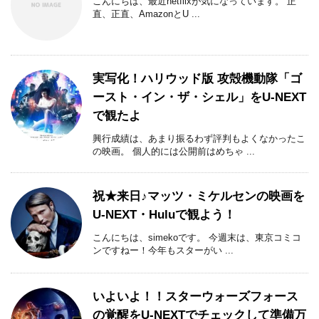
こんにちは、最近netflixが気になっています。 正
直、正直、AmazonとU ...
実写化！ハリウッド版 攻殻機動隊「ゴ
ースト・イン・ザ・シェル」をU-NEXT
で観たよ
興行成績は、あまり振るわず評判もよくなかったこ
の映画。 個人的には公開前はめちゃ ...
祝★来日♪マッツ・ミケルセンの映画を
U-NEXT・Huluで観よう！
こんにちは、simekoです。 今週末は、東京コミコ
ンですねー！今年もスターがい ...
いよいよ！！スターウォーズフォース
の覚醒をU-NEXTでチェックして準備万