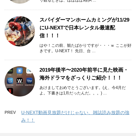
リ観るときは、ほぼほぼ9割A ...
スパイダーマンホームカミングが11/29
にU-NEXTで日本レンタル最速配
信！！！
はや！この前、観たばかりですが・・・ｗ ここが好
きです。U-NEXT！ 先日、台 ...
2019年後半〜2020年前半に見た映画・
海外ドラマをざっくりご紹介！！！
あけましておめでとうございます。(え、今4月だ
よ。下書きは1月だったんだ。。。) ...
PREV
U-NEXT動画見放題だけじゃない、雑誌読み放題の強
み！！